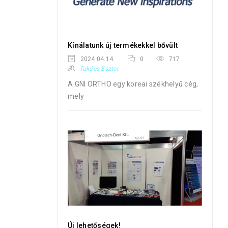
Kínálatunk új termékekkel bővült
2024.04.14.
0
717
Takács Eszter
A GNI ORTHO egy koreai székhelyű cég,
mely
Új lehetőségek!