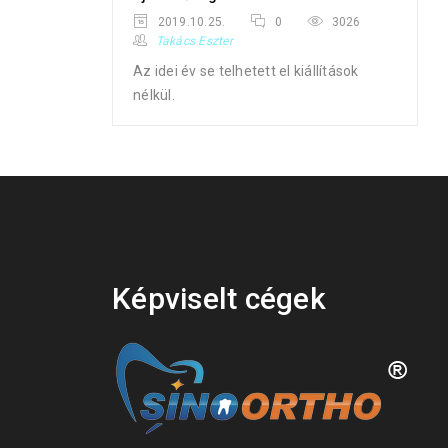
2019.10.25.
0
3026
Takács Eszter
Az idei év se telhetett el kiállítások
nélkül.
Képviselt cégek