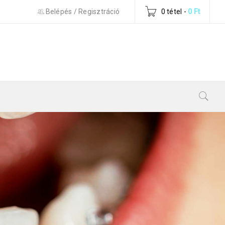
Belépés
/
Regisztráció
0 tétel
-
0
Ft