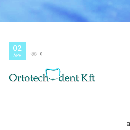
02
0
ÁPR
E