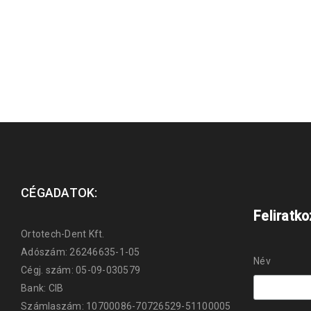
CÉGADATOK:
Feliratk
Ortotech-Dent Kft.
Adószám: 26246635-1-05
Név
Cégj. szám: 05-09-030579
Bank: CIB
Számlaszám: 10700086-70726529-51100005