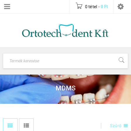
0 tétel
-
0
Ft
MDMS
Szűrő