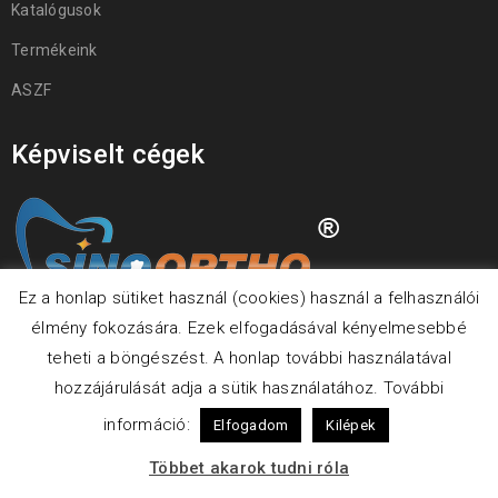
Katalógusok
Termékeink
ASZF
Képviselt cégek
Ez a honlap sütiket használ (cookies) használ a felhasználói
élmény fokozására. Ezek elfogadásával kényelmesebbé
teheti a böngészést. A honlap további használatával
hozzájárulását adja a sütik használatához. További
információ:
Elfogadom
Kilépek
© 2019 Ortotech Dent Kft. Minden jog fenntartva
Többet akarok tudni róla