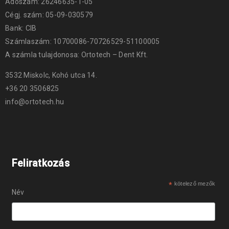
Adószám: 26246635-1-05
Cégj. szám: 05-09-030579
Bank: CIB
Számlaszám: 10700086-70726529-51100005
A számla tulajdonosa: Ortotech – Dent Kft.
3532 Miskolc, Kohó utca 14.
+36 20 3506825
info@ortotech.hu
Feliratkozás
*
kötelező mezők
Név