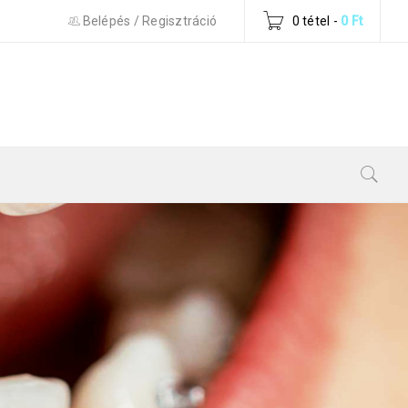
Belépés
/
Regisztráció
0 tétel
-
0
Ft