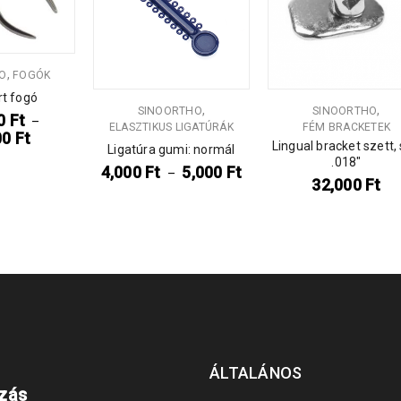
,
O
FOGÓK
t fogó
,
,
SINOORTHO
SINOORTHO
00
Ft
–
ELASZTIKUS LIGATÚRÁK
FÉM BRACKETEK
00
Ft
Lingual bracket szett, 
Ligatúra gumi: normál
.018″
4,000
Ft
5,000
Ft
–
32,000
Ft
ÁLTALÁNOS
ozás