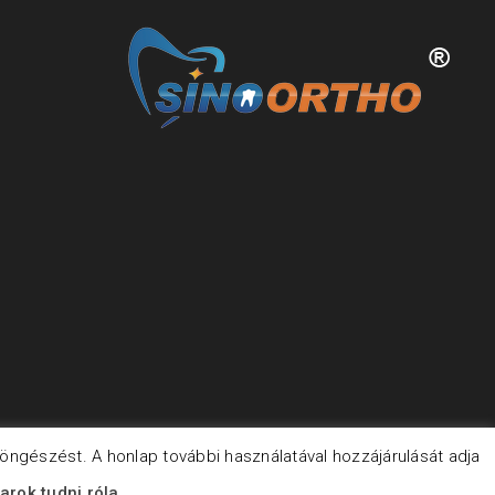
öngészést. A honlap további használatával hozzájárulását adja
arok tudni róla