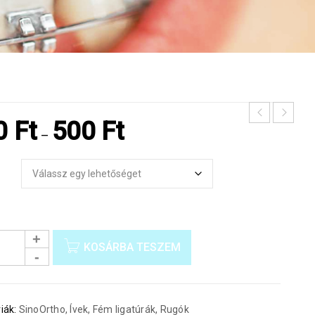
0
Ft
500
Ft
–
KOSÁRBA TESZEM
iák:
SinoOrtho
,
Ívek, Fém ligatúrák, Rugók