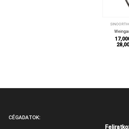
SINOORTH
Weingar
17,0
28,0
CÉGADATOK:
Feliratk