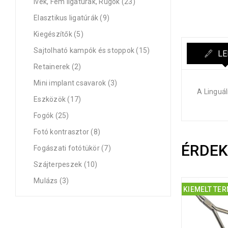
Ívek, Fém ligatúrák, Rugók (23)
Elasztikus ligatúrák (9)
Kiegészítők (5)
Sajtolható kampók és stoppok (15)
LE
Retainerek (2)
Mini implant csavarok (3)
A Linguál
Eszközök (17)
Fogók (25)
Fotó kontrasztor (8)
ÉRDE
Fogászati fotótükör (7)
Szájterpeszek (10)
Mulázs (3)
KIEMELT TE