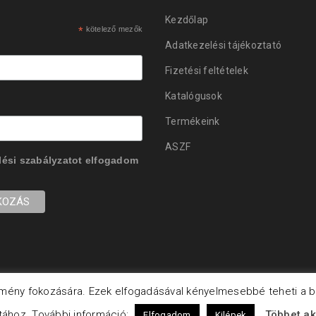
Kezdőlap
*
kötelező mezők
Adatkezelési tájékoztató
Fizetési feltételek
Katalógusok
Termékeink
ASZF
ési szabályzatot
elfogadom
 élmény fokozására. Ezek elfogadásával kényelmesebbé teheti a b
atához. További információ:
Többet ak
Elfogadom
Kilépek