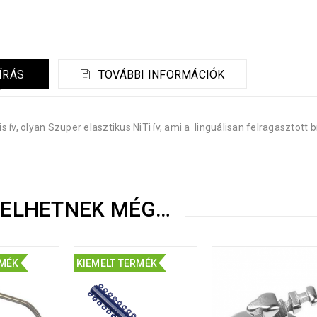
ÍRÁS
TOVÁBBI INFORMÁCIÓK
is ív, olyan Szuper elasztikus NiTi ív, ami a linguálisan felragasztot
KELHETNEK MÉG…
RMÉK
KIEMELT TERMÉK